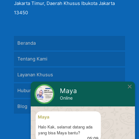
Jakarta Timur, Daerah Khusus Ibukota Jakarta
13450
Beranda
Tentang Kami
Layanan Khusus
Maya
Hubungi Kami
Online
Blog
Maya
Halo Kak, selamat datang ada
yang bisa Maya bantu?
05:09