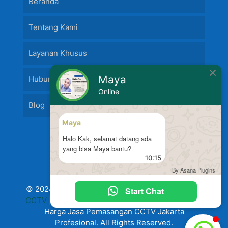
Beranda
Tentang Kami
Layanan Khusus
Maya
Hubungi Kami
Online
Blog
Maya
Halo Kak, selamat datang ada
yang bisa Maya bantu?
10:15
By Asana Plugins
© 2024 Jasa Pasang Fire Alarm dan
Jasa Pasang
Start Chat
CCTV
|
Harga Pasang CCTV
Murah Terbaru 2024
Harga Jasa Pemasangan CCTV Jakarta
Profesional. All Rights Reserved.