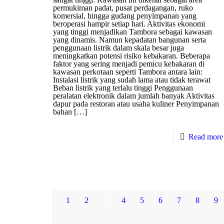
permukiman padat, pusat perdagangan, ruko
komersial, hingga gudang penyimpanan yang
beroperasi hampir setiap hari. Aktivitas ekonomi
yang tinggi menjadikan Tambora sebagai kawasan
yang dinamis. Namun kepadatan bangunan serta
penggunaan listrik dalam skala besar juga
meningkatkan potensi risiko kebakaran. Beberapa
faktor yang sering menjadi pemicu kebakaran di
kawasan perkotaan seperti Tambora antara lain:
Instalasi listrik yang sudah lama atau tidak terawat
Beban listrik yang terlalu tinggi Penggunaan
peralatan elektronik dalam jumlah banyak Aktivitas
dapur pada restoran atau usaha kuliner Penyimpanan
bahan
[…]
Read more
1
2
3
4
5
6
7
8
9