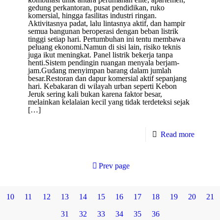
gedung perkantoran, pusat pendidikan, ruko
komersial, hingga fasilitas industri ringan.
Aktivitasnya padat, lalu lintasnya aktif, dan hampir
semua bangunan beroperasi dengan beban listrik
tinggi setiap hari. Pertumbuhan ini tentu membawa
peluang ekonomi.Namun di sisi lain, risiko teknis
juga ikut meningkat. Panel listrik bekerja tanpa
henti.Sistem pendingin ruangan menyala berjam-
jam.Gudang menyimpan barang dalam jumlah
besar.Restoran dan dapur komersial aktif sepanjang
hari. Kebakaran di wilayah urban seperti Kebon
Jeruk sering kali bukan karena faktor besar,
melainkan kelalaian kecil yang tidak terdeteksi sejak
[…]
Read more
Prev page
10
11
12
13
14
15
16
17
18
19
20
21
31
32
33
34
35
36