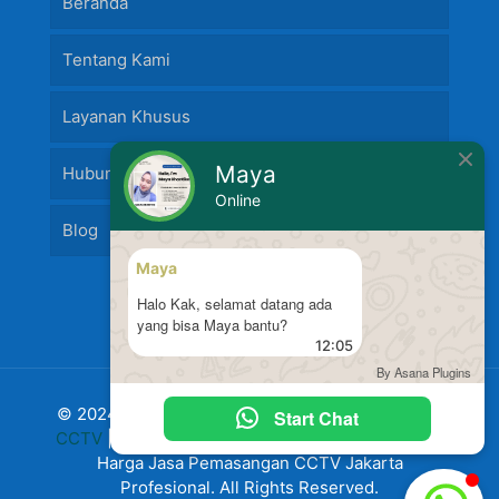
Beranda
Tentang Kami
Layanan Khusus
Maya
Hubungi Kami
Online
Blog
Maya
Halo Kak, selamat datang ada
yang bisa Maya bantu?
12:05
By Asana Plugins
© 2024 Jasa Pasang Fire Alarm dan
Jasa Pasang
Start Chat
CCTV
|
Harga Pasang CCTV
Murah Terbaru 2024
Harga Jasa Pemasangan CCTV Jakarta
Profesional. All Rights Reserved.