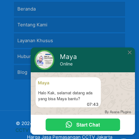
Beranda
Tentang Kami
Layanan Khusus
Maya
Hubungi Kami
Online
Blog
Maya
Halo Kak, selamat datang ada
yang bisa Maya bantu?
07:43
By Asana Plugins
© 2024 Jasa Pasang Fire Alarm dan
Jasa Pasang
Start Chat
CCTV
|
Harga Pasang CCTV
Murah Terbaru 2024
Harga Jasa Pemasangan CCTV Jakarta