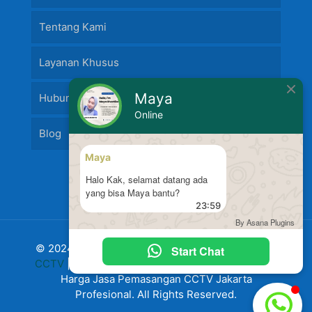
Tentang Kami
Layanan Khusus
Maya
Hubungi Kami
Online
Blog
Maya
Halo Kak, selamat datang ada
yang bisa Maya bantu?
23:59
By Asana Plugins
© 2024 Jasa Pasang Fire Alarm dan
Jasa Pasang
Start Chat
CCTV
|
Harga Pasang CCTV
Murah Terbaru 2024
Harga Jasa Pemasangan CCTV Jakarta
Profesional. All Rights Reserved.