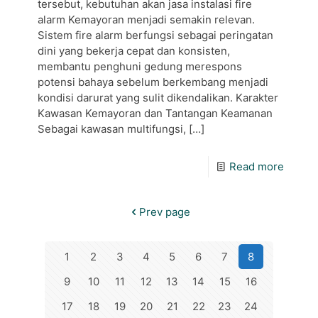
tersebut, kebutuhan akan jasa instalasi fire
alarm Kemayoran menjadi semakin relevan.
Sistem fire alarm berfungsi sebagai peringatan
dini yang bekerja cepat dan konsisten,
membantu penghuni gedung merespons
potensi bahaya sebelum berkembang menjadi
kondisi darurat yang sulit dikendalikan. Karakter
Kawasan Kemayoran dan Tantangan Keamanan
Sebagai kawasan multifungsi,
[…]
Read more
Prev page
1
2
3
4
5
6
7
8
9
10
11
12
13
14
15
16
17
18
19
20
21
22
23
24