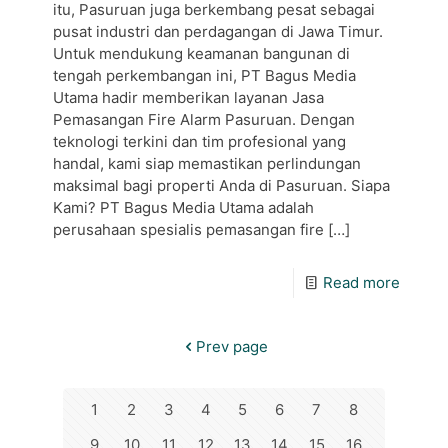
itu, Pasuruan juga berkembang pesat sebagai
pusat industri dan perdagangan di Jawa Timur.
Untuk mendukung keamanan bangunan di
tengah perkembangan ini, PT Bagus Media
Utama hadir memberikan layanan Jasa
Pemasangan Fire Alarm Pasuruan. Dengan
teknologi terkini dan tim profesional yang
handal, kami siap memastikan perlindungan
maksimal bagi properti Anda di Pasuruan. Siapa
Kami? PT Bagus Media Utama adalah
perusahaan spesialis pemasangan fire
[…]
Read more
Prev page
1
2
3
4
5
6
7
8
9
10
11
12
13
14
15
16