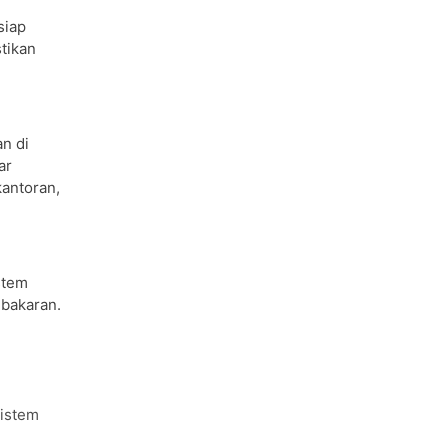
siap
tikan
n di
ar
kantoran,
stem
ebakaran.
sistem