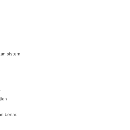
kan sistem
.
jian
n benar.