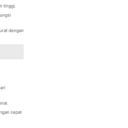
 tinggi.
fungsi
rurat dengan
ari
nal.
engan cepat