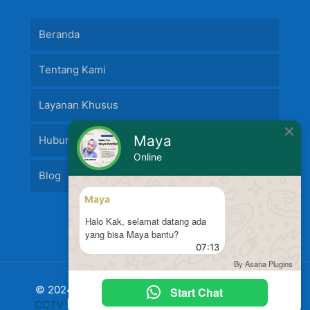
Beranda
Tentang Kami
Layanan Khusus
Maya
Hubungi Kami
Online
Blog
Maya
Halo Kak, selamat datang ada
yang bisa Maya bantu?
07:13
By Asana Plugins
© 2024 Jasa Pasang Fire Alarm dan
Jasa Pasang
Start Chat
CCTV
|
Harga Pasang CCTV
Murah Terbaru 2024