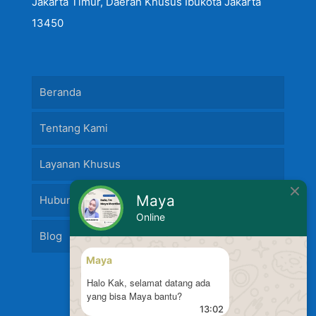
Jakarta Timur, Daerah Khusus Ibukota Jakarta
13450
Beranda
Tentang Kami
Layanan Khusus
Maya
Hubungi Kami
Online
Blog
Maya
Halo Kak, selamat datang ada
yang bisa Maya bantu?
13:02