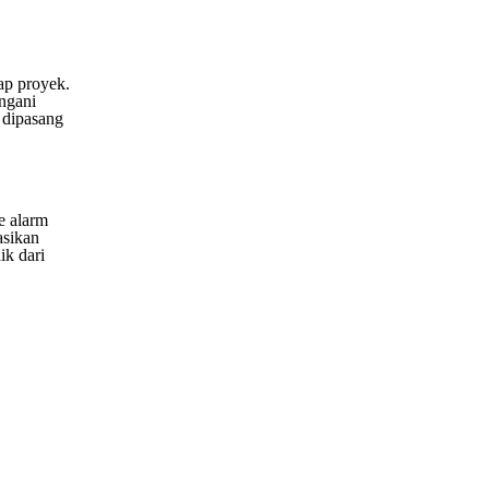
ap proyek.
ngani
 dipasang
e alarm
asikan
ik dari