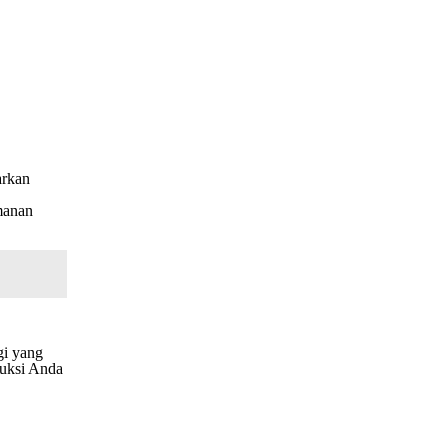
arkan
manan
gi yang
ruksi Anda