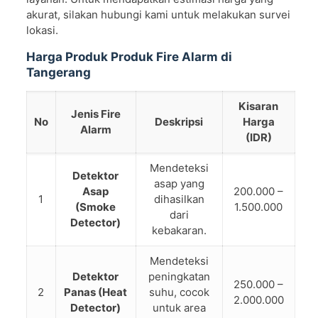
akurat, silakan hubungi kami untuk melakukan survei
lokasi.
Harga Produk Produk Fire Alarm di
Tangerang
Kisaran
Jenis Fire
No
Deskripsi
Harga
Alarm
(IDR)
Mendeteksi
Detektor
asap yang
Asap
200.000 –
1
dihasilkan
(Smoke
1.500.000
dari
Detector)
kebakaran.
Mendeteksi
Detektor
peningkatan
250.000 –
2
Panas (Heat
suhu, cocok
2.000.000
Detector)
untuk area