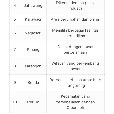
Dikenal dengan pusat
4
Jatiuwung
industri
5
Karawaci
Area perumahan dan bisnis
Memiliki berbagai fasilitas
6
Neglasari
pendidikan
Dekat dengan pusat
7
Pinang
perbelanjaan
Wilayah yang berkembang
8
Larangan
pesat
Berada di sebelah utara Kota
9
Benda
Tangerang
Kecamatan yang
10
Periuk
bersebelahan dengan
Cipondoh