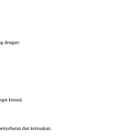
ng dengan:
gat krusial.
 penyebaran dan kerusakan.