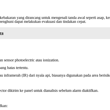
i kebakaran yang dirancang untuk mengenali tanda awal seperti asap, k
r penghuni dapat melakukan evakuasi dan tindakan cepat.
ra
 sensor photoelectric atau ionization.
ng batas tertentu.
au inframerah (IR) dari nyala api, biasanya digunakan pada area berisiko
ector dikirim ke panel untuk dianalisis sebelum alarm diaktifkan.
fkan: