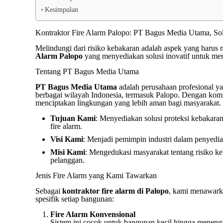
Kesimpulan
Kontraktor Fire Alarm Palopo: PT Bagus Media Utama, S
Melindungi dari risiko kebakaran adalah aspek yang harus 
Alarm Palopo
yang menyediakan solusi inovatif untuk mem
Tentang PT Bagus Media Utama
PT Bagus Media Utama
adalah perusahaan profesional ya
berbagai wilayah Indonesia, termasuk Palopo. Dengan komi
menciptakan lingkungan yang lebih aman bagi masyarakat.
Tujuan Kami
: Menyediakan solusi proteksi kebakaran
fire alarm.
Visi Kami
: Menjadi pemimpin industri dalam penyediaa
Misi Kami
: Mengedukasi masyarakat tentang risiko k
pelanggan.
Jenis Fire Alarm yang Kami Tawarkan
Sebagai
kontraktor fire alarm di Palopo
, kami menawarka
spesifik setiap bangunan:
Fire Alarm Konvensional
Sistem ini cocok untuk bangunan kecil hingga meneng