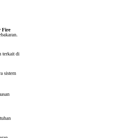
 Fire
ebakaran.
terkait di
ya sistem
.
uasan
utuhan
aran.