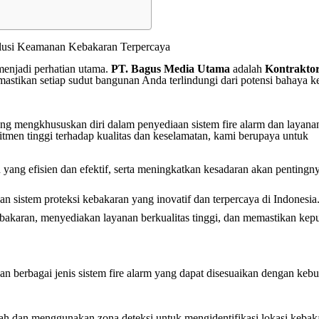
olusi Keamanan Kebakaran Terpercaya
menjadi perhatian utama.
PT. Bagus Media Utama
adalah
Kontraktor
astikan setiap sudut bangunan Anda terlindungi dari potensi bahaya k
ng mengkhususkan diri dalam penyediaan sistem fire alarm dan layanan 
tmen tinggi terhadap kualitas dan keselamatan, kami berupaya untuk
 yang efisien dan efektif, serta meningkatkan kesadaran akan pentingn
n sistem proteksi kebakaran yang inovatif dan terpercaya di Indonesia
ebakaran, menyediakan layanan berkualitas tinggi, dan memastikan kep
n berbagai jenis sistem fire alarm yang dapat disesuaikan dengan keb
ah dan menggunakan zona deteksi untuk mengidentifikasi lokasi kebak