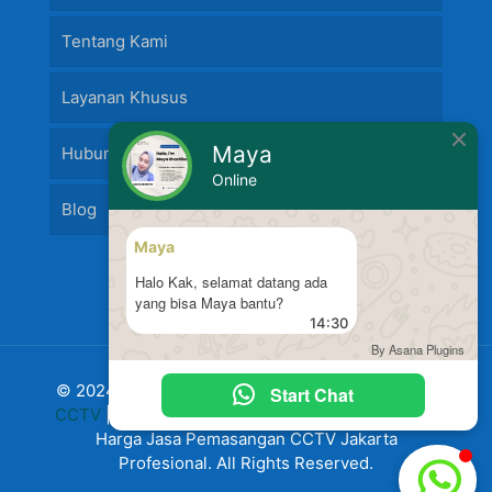
Tentang Kami
Layanan Khusus
Maya
Hubungi Kami
Online
Blog
Maya
Halo Kak, selamat datang ada
yang bisa Maya bantu?
14:30
By Asana Plugins
© 2024 Jasa Pasang Fire Alarm dan
Jasa Pasang
Start Chat
CCTV
|
Harga Pasang CCTV
Murah Terbaru 2024
Harga Jasa Pemasangan CCTV Jakarta
Profesional. All Rights Reserved.