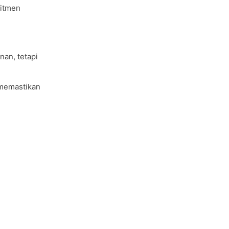
mitmen
nan, tetapi
 memastikan