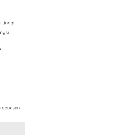
s
rtinggi.
ngsi
a
.
 kepuasan