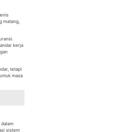
enis
g matang,
ransi.
andar kerja
ngan
dar, tetapi
 untuk masa
 dalam
asi sistem