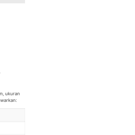
.
em, ukuran
awarkan: