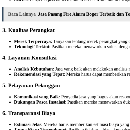
Baca Lainnya
Jasa Pasang Fire Alarm Bogor Terbaik dan T
3.
Kualitas Perangkat
Merek Terpercaya
: Tanyakan tentang merek perangkat yang 
Teknologi Terkini
: Pastikan mereka menawarkan solusi dengan 
4.
Layanan Konsultasi
Analisis Kebutuhan
: Jasa yang baik akan melakukan analisi
Rekomendasi yang Tepat
: Mereka harus dapat memberikan re
5.
Pelayanan Pelanggan
Komunikasi yang Baik
: Penyedia jasa yang bagus akan resp
Dukungan Pasca Instalasi
: Pastikan mereka menawarkan duk
6.
Transparansi Biaya
Estimasi Jelas
: Mereka harus memberikan estimasi biaya yang j
Tanpa Biaya Tersembunyi
: Pastikan tidak ada biaya tambaha