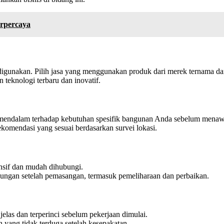
erpercaya
digunakan. Pilih jasa yang menggunakan produk dari merek ternama dan
teknologi terbaru dan inovatif.
s mendalam terhadap kebutuhan spesifik bangunan Anda sebelum menaw
komendasi yang sesuai berdasarkan survei lokasi.
onsif dan mudah dihubungi.
ungan setelah pemasangan, termasuk pemeliharaan dan perbaikan.
elas dan terperinci sebelum pekerjaan dimulai.
n yang tidak terduga setelah kesepakatan.