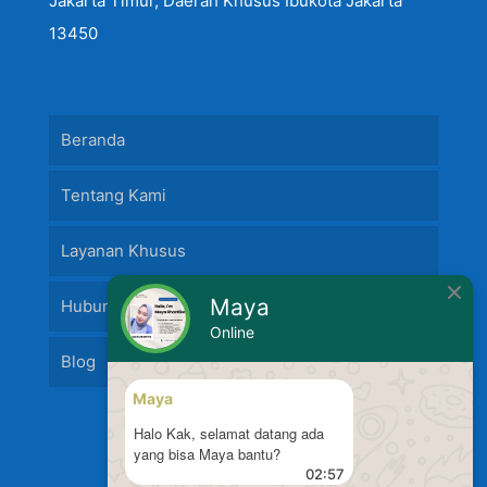
Jakarta Timur, Daerah Khusus Ibukota Jakarta
13450
Beranda
Tentang Kami
Layanan Khusus
Maya
Hubungi Kami
Online
Blog
Maya
Halo Kak, selamat datang ada
yang bisa Maya bantu?
02:57