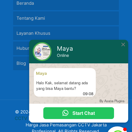
Beranda
Tentang Kami
Layanan Khusus
Maya
Hubungi Kami
Online
Blog
Maya
Halo Kak, selamat datang ada
yang bisa Maya bantu?
09:08
By Asana Plugins
© 2024 Jasa Pasang Fire Alarm dan
Jasa Pasang
Start Chat
CCTV
|
Harga Pasang CCTV
Murah Terbaru 2024
Harga Jasa Pemasangan CCTV Jakarta
Profesional. All Rights Reserved.