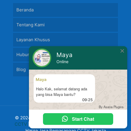
Beranda
Tentang Kami
Layanan Khusus
Maya
Hubungi Kami
Online
Blog
Maya
Halo Kak, selamat datang ada
yang bisa Maya bantu?
09:25
By Asana Plugins
© 2024 Jasa Pasang Fire Alarm dan
Jasa Pasang
Start Chat
CCTV
|
Harga Pasang CCTV
Murah Terbaru 2024
Harga Jasa Pemasangan CCTV Jakarta