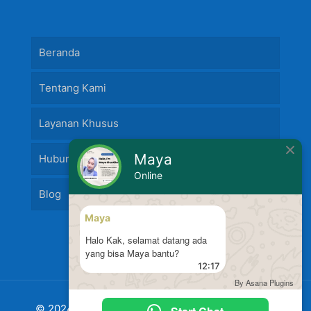
Beranda
Tentang Kami
Layanan Khusus
Maya
Hubungi Kami
Online
Blog
Maya
Halo Kak, selamat datang ada
yang bisa Maya bantu?
12:17
By Asana Plugins
© 2024 Jasa Pasang Fire Alarm dan
Jasa Pasang