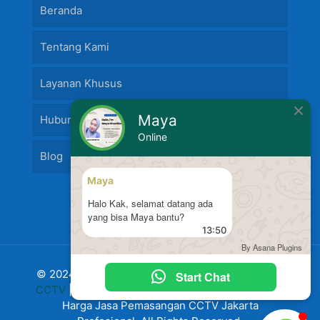
Beranda
Tentang Kami
Layanan Khusus
Maya
Hubungi Kami
Online
Blog
Maya
Halo Kak, selamat datang ada
yang bisa Maya bantu?
13:50
By Asana Plugins
© 2024 Jasa Pasang Fire Alarm dan
Jasa Pasang
Start Chat
CCTV
|
Harga Pasang CCTV
Murah Terbaru 2024
Harga Jasa Pemasangan CCTV Jakarta